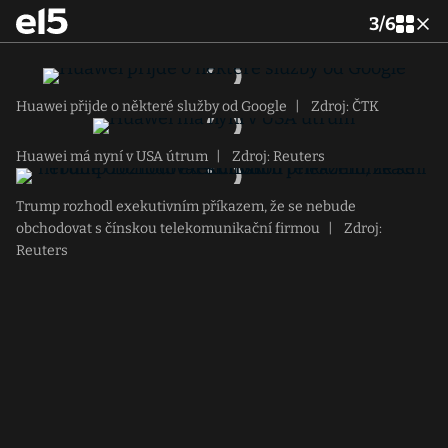
3
/
6
Huawei přijde o některé služby od Google
|
Zdroj: ČTK
Huawei má nyní v USA útrum
|
Zdroj: Reuters
Trump rozhodl exekutivním příkazem, že se nebude
obchodovat s čínskou telekomunikační firmou
|
Zdroj:
Reuters