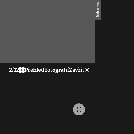
2
/
12
Přehled fotografií
Zavřít