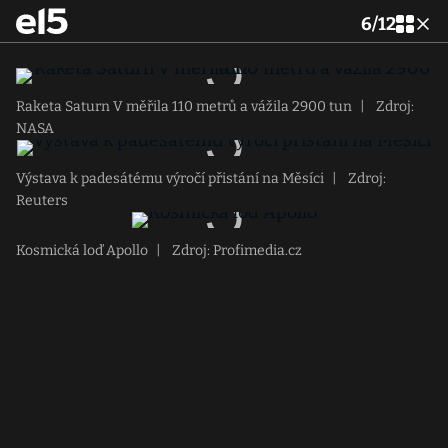
6
/
12
Raketa Saturn V měřila 110 metrů a vážila 2900 tun
|
Zdroj:
NASA
Výstava k padesátému výročí přistání na Měsíci
|
Zdroj:
Reuters
Kosmická loď Apollo
|
Zdroj: Profimedia.cz