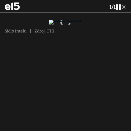
1
/
1
Sídlo Intelu.
|
Zdroj: ČTK