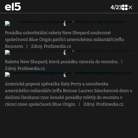
4
/
23
Posádka suborbitální rakety New Shepard soukromé
společnosti Blue Origin patřící americkému miliardáři Jeffu
Bezosovi.
|
Zdroj: Profimedia.cz
Raketa New Shepard, která posádku vynesla do vesmíru.
|
Zdroj: Profimedia.cz
Americká popová zpěvačka Katy Perry a snoubenka
amerického miliardáře Jeffa Bezose Lauren Sánchezová dnes s
dalšími členkami ryze ženské posádky vzlétly do vesmíru v
rámci mise společnosti Blue Origin.
|
Zdroj: Profimedia.cz