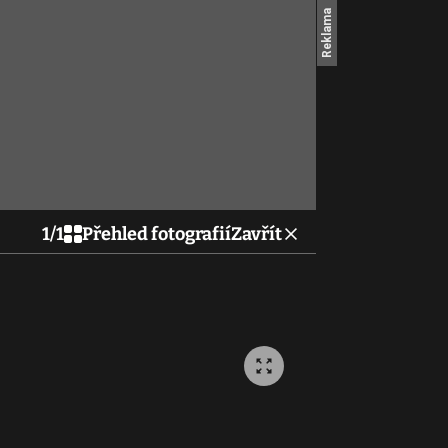
1
/
1
Přehled fotografií
Zavřít