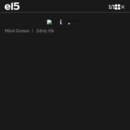
1
/
1
Miloš Zeman
|
Zdroj: čtk