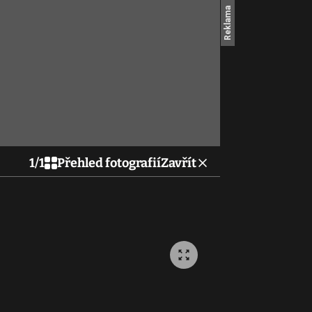
1
/
1
Přehled fotografií
Zavřít