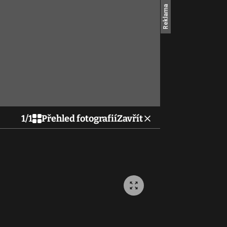
1
/
1
Přehled fotografií
Zavřít