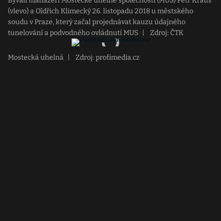
Bývalí manažeři Mostecké uhelné společnosti (MUS) Petr Kraus
(vlevo) a Oldřich Klimecký 26. listopadu 2018 u městského
soudu v Praze, který začal projednávat kauzu údajného
tunelování a podvodného ovládnutí MUS
|
Zdroj: ČTK
Mostecká uhelná
|
Zdroj: profimedia.cz