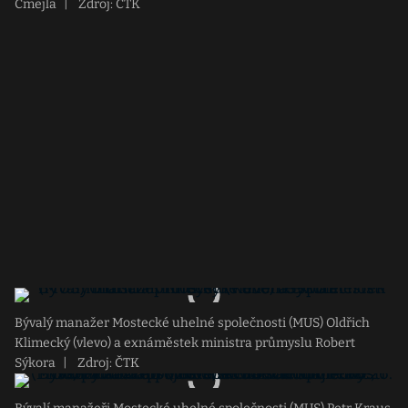
Čmejla
|
Zdroj: ČTK
Bývalý manažer Mostecké uhelné společnosti (MUS) Oldřich
Klimecký (vlevo) a exnáměstek ministra průmyslu Robert
Sýkora
|
Zdroj: ČTK