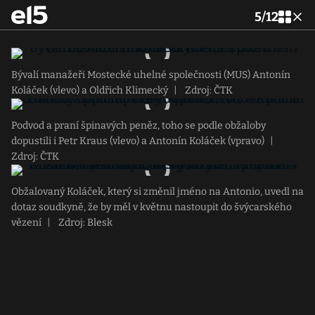
5
/
12
Bývalí manažeři Mostecké uhelné společnosti (MUS) Antonín
Koláček (vlevo) a Oldřich Klimecký
|
Zdroj: ČTK
Podvod a praní špinavých peněz, toho se podle obžaloby
dopustili i Petr Kraus (vlevo) a Antonín Koláček (vpravo)
|
Zdroj: ČTK
Obžalovaný Koláček, který si změnil jméno na Antonio, uvedl na
dotaz soudkyně, že by měl v květnu nastoupit do švýcarského
vězení
|
Zdroj: Blesk