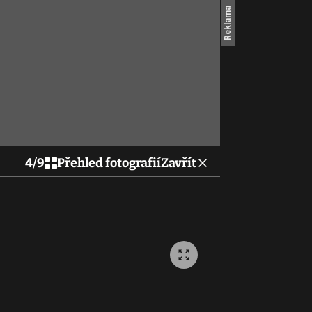
4
/
9
Přehled fotografií
Zavřít