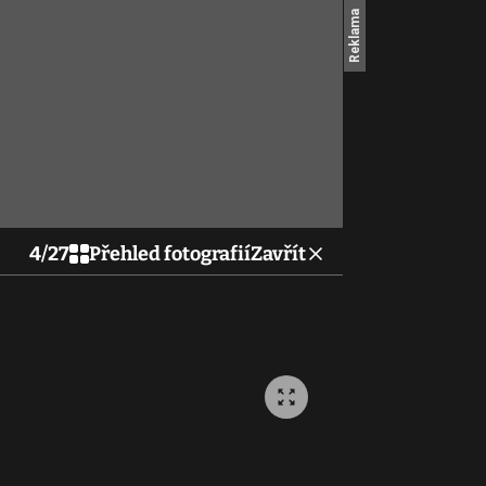
4
/
27
Přehled fotografií
Zavřít