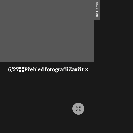
6
/
27
Přehled fotografií
Zavřít