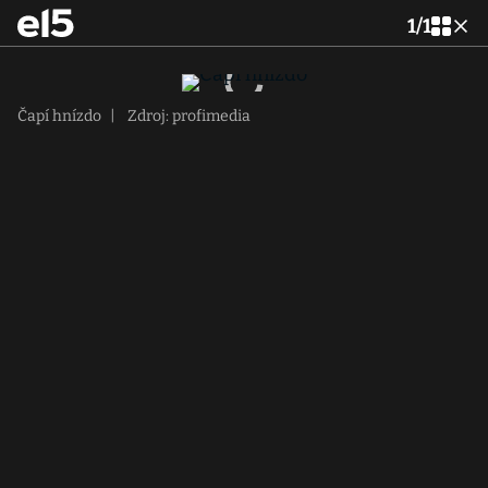
1
/
1
Čapí hnízdo
|
Zdroj: profimedia