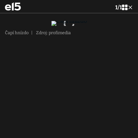
1
/
1
Čapí hnízdo
|
Zdroj: profimedia