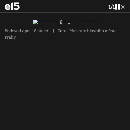
1
/
1
Vodovod z pol. 18. století.
|
Zdroj: Muzeum hlavního města
Prahy