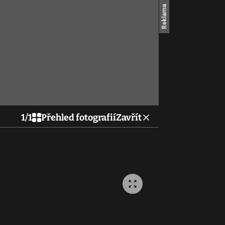
1
/
1
Přehled fotografií
Zavřít