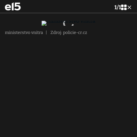
1
/
1
ministerstvo vnitra
|
Zdroj: policie-cr.cz