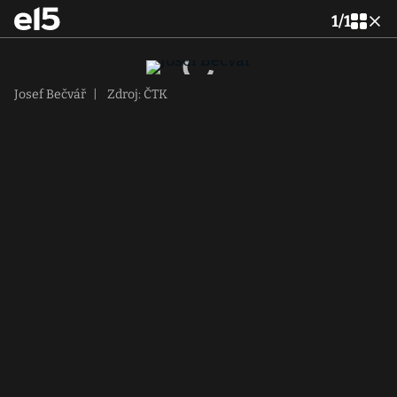
1
/
1
Josef Bečvář
|
Zdroj: ČTK