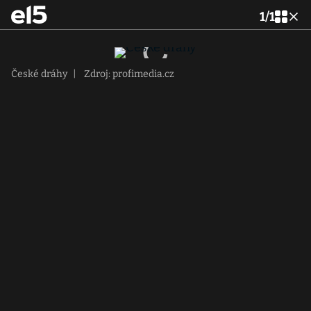
1
/
1
České dráhy
|
Zdroj: profimedia.cz