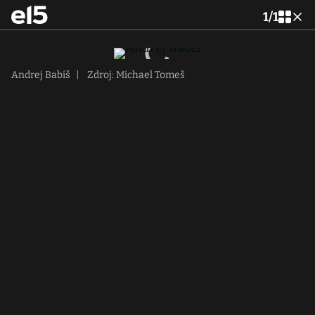
1
/
1
Andrej Babiš
|
Zdroj: Michael Tomeš