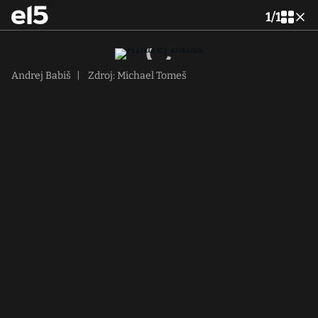
1
/
1
Andrej Babiš
|
Zdroj: Michael Tomeš