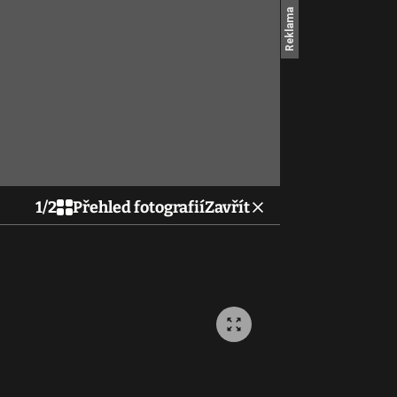
1
/
2
Přehled fotografií
Zavřít