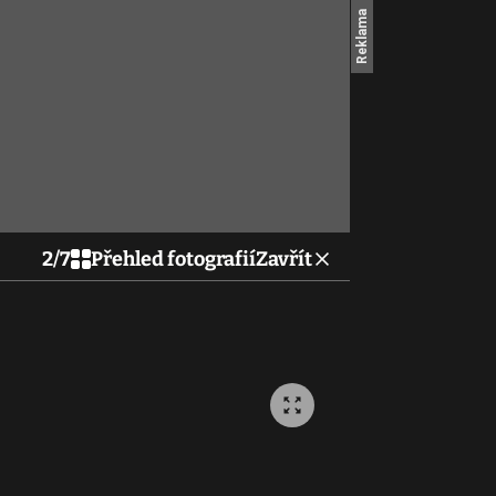
2
/
7
Přehled fotografií
Zavřít