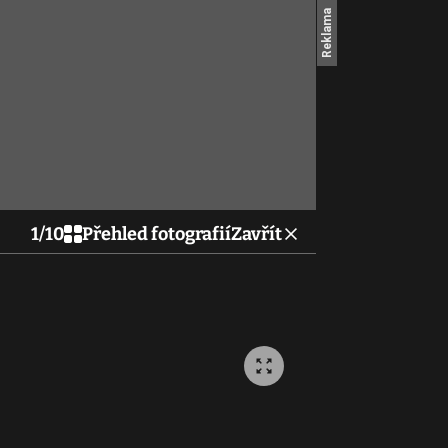
1
/
10
Přehled fotografií
Zavřít