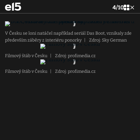
4
/
10
V Česku se loni natáčel například seriál Das Boot, vznikaly zde
především záběry z interiéru ponorky
|
Zdroj: Sky German
Filmový štáb v Česku
|
Zdroj: profimedia.cz
Filmový štáb v Česku
|
Zdroj: profimedia.cz