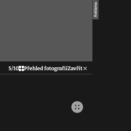
5
/
10
Přehled fotografií
Zavřít