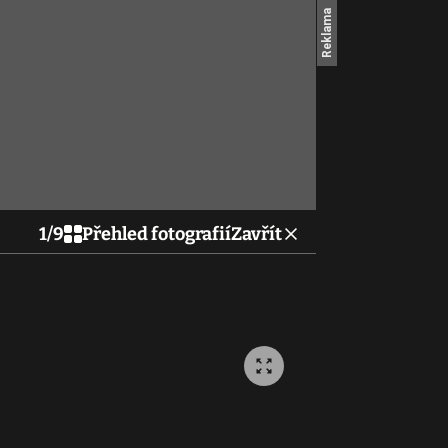
1
/
9
Přehled fotografií
Zavřít