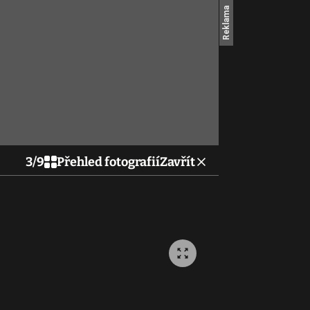
3
/
9
Přehled fotografií
Zavřít