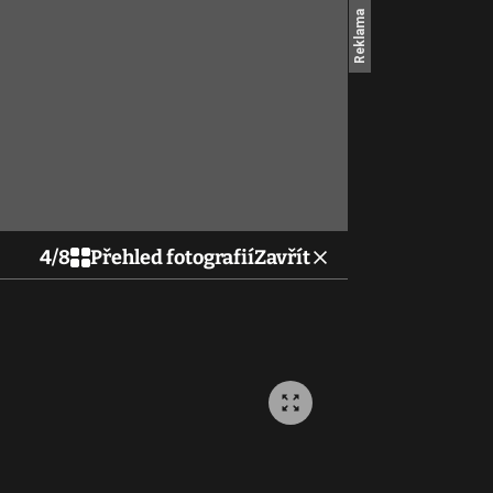
4
/
8
Přehled fotografií
Zavřít