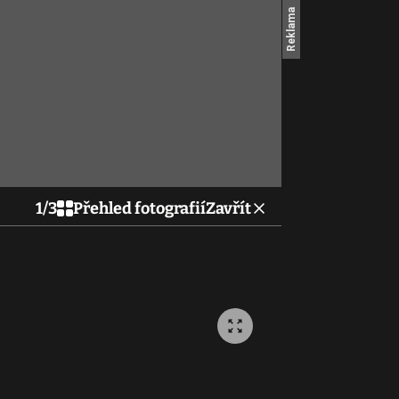
1
/
3
Přehled fotografií
Zavřít