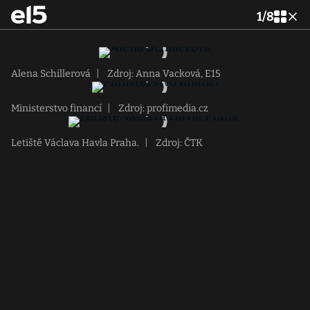
1
/
8
Alena Schillerová
|
Zdroj: Anna Vacková, E15
Ministerstvo financí
|
Zdroj: profimedia.cz
Letiště Václava Havla Praha.
|
Zdroj: ČTK