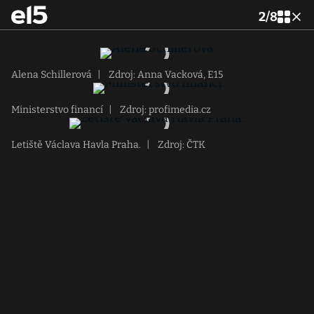
2
/
8
Alena Schillerová
|
Zdroj: Anna Vacková, E15
Ministerstvo financí
|
Zdroj: profimedia.cz
Letiště Václava Havla Praha.
|
Zdroj: ČTK