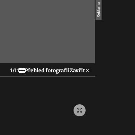
1
/
11
Přehled fotografií
Zavřít