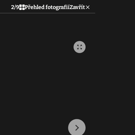
2
/
9
Přehled fotografií
Zavřít