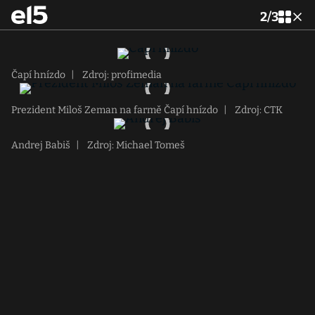
2
/
3
Čapí hnízdo
|
Zdroj: profimedia
Prezident Miloš Zeman na farmě Čapí hnízdo
|
Zdroj: CTK
Andrej Babiš
|
Zdroj: Michael Tomeš