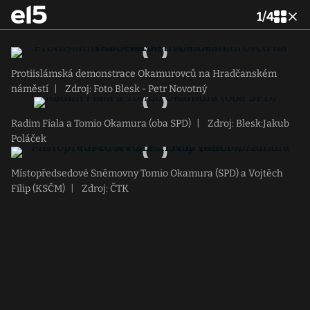
1
/
4
Protiislámská demonstrace Okamurovců na Hradčanském
náměstí
|
Zdroj: Foto Blesk - Petr Novotný
Radim Fiala a Tomio Okamura (oba SPD)
|
Zdroj: Blesk:Jakub
Poláček
Místopředsedové Sněmovny Tomio Okamura (SPD) a Vojtěch
Filip (KSČM)
|
Zdroj: ČTK