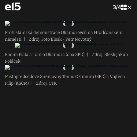
3
/
4
Protiislámská demonstrace Okamurovců na Hradčanském
náměstí
|
Zdroj: Foto Blesk - Petr Novotný
Radim Fiala a Tomio Okamura (oba SPD)
|
Zdroj: Blesk:Jakub
Poláček
Místopředsedové Sněmovny Tomio Okamura (SPD) a Vojtěch
Filip (KSČM)
|
Zdroj: ČTK