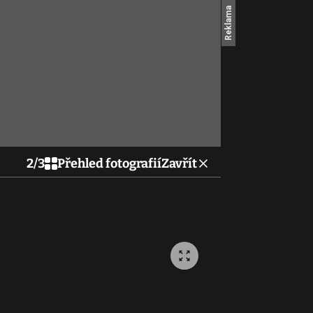
2
/
3
Přehled fotografií
Zavřít