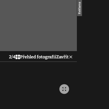
2
/
4
Přehled fotografií
Zavřít