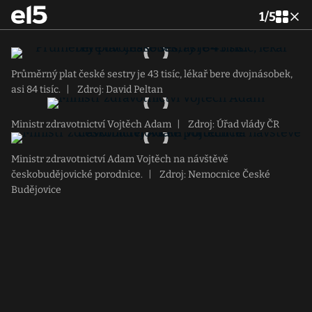
1
/
5
Průměrný plat české sestry je 43 tisíc, lékař bere dvojnásobek,
asi 84 tisíc.
|
Zdroj: David Peltan
Ministr zdravotnictví Vojtěch Adam
|
Zdroj: Úřad vlády ČR
Ministr zdravotnictví Adam Vojtěch na návštěvě
českobudějovické porodnice.
|
Zdroj: Nemocnice České
Budějovice