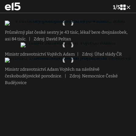
1
/
5
Průměrný plat české sestry je 43 tisíc, lékař bere dvojnásobek,
asi 84 tisíc.
|
Zdroj: David Peltan
Ministr zdravotnictví Vojtěch Adam
|
Zdroj: Úřad vlády ČR
Ministr zdravotnictví Adam Vojtěch na návštěvě
českobudějovické porodnice.
|
Zdroj: Nemocnice České
Budějovice