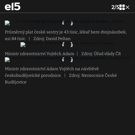
2
/
5
Průměrný plat české sestry je 43 tisíc, lékař bere dvojnásobek,
asi 84 tisíc.
|
Zdroj: David Peltan
Ministr zdravotnictví Vojtěch Adam
|
Zdroj: Úřad vlády ČR
Ministr zdravotnictví Adam Vojtěch na návštěvě
českobudějovické porodnice.
|
Zdroj: Nemocnice České
Budějovice