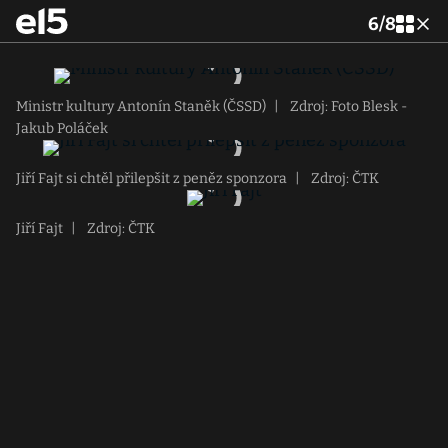
6
/
8
Ministr kultury Antonín Staněk (ČSSD)
|
Zdroj: Foto Blesk -
Jakub Poláček
Jiří Fajt si chtěl přilepšit z peněz sponzora
|
Zdroj: ČTK
Jiří Fajt
|
Zdroj: ČTK