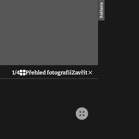
1
/
4
Přehled fotografií
Zavřít