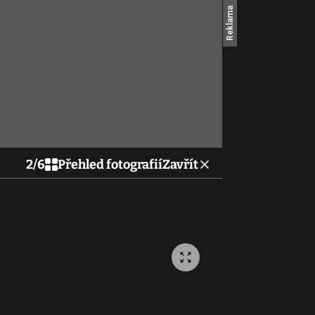
2
/
6
Přehled fotografií
Zavřít