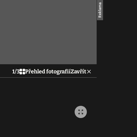
1
/
3
Přehled fotografií
Zavřít