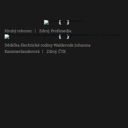
Hrubý rohozec
|
Zdroj: Profimedia
Dědička šlechtické rodiny Walderode Johanna
Kammerlanderová
|
Zdroj: ČTK