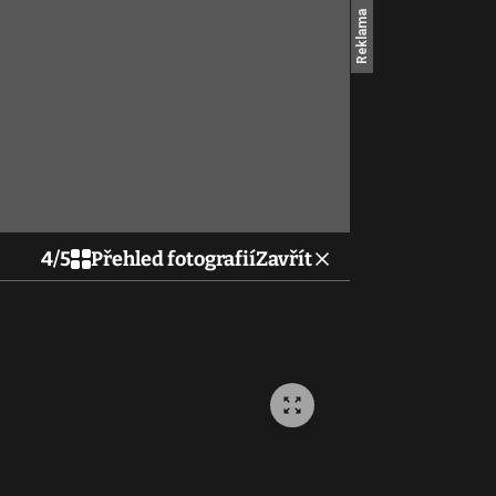
4
/
5
Přehled fotografií
Zavřít