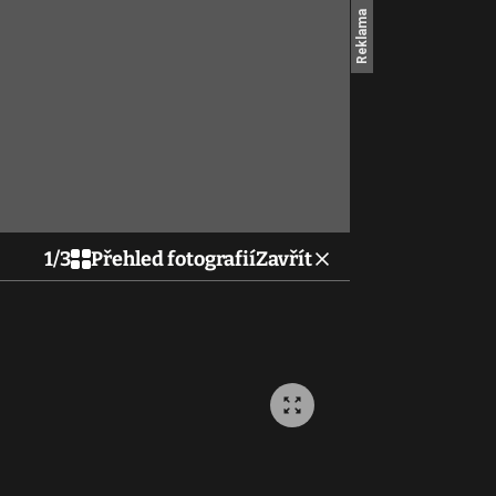
1
/
3
Přehled fotografií
Zavřít